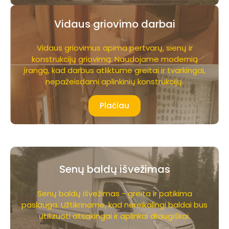
Vidaus griovimo darbai
Vidaus griovimus apima pertvarų, sienų ir
konstrukcijų griovimą. Naudojame modernią
įrangą, kad darbus atliktume greitai ir tvarkingai,
nepažeisdami aplinkinių konstrukcijų.
Plačiau
Senų baldų išvežimas
Senų baldų išvežimas - greita ir patikima
paslauga. Užtikriname, kad nereikalingi baldai bus
utilizuoti atsakingai ir aplinkai draugiškai.