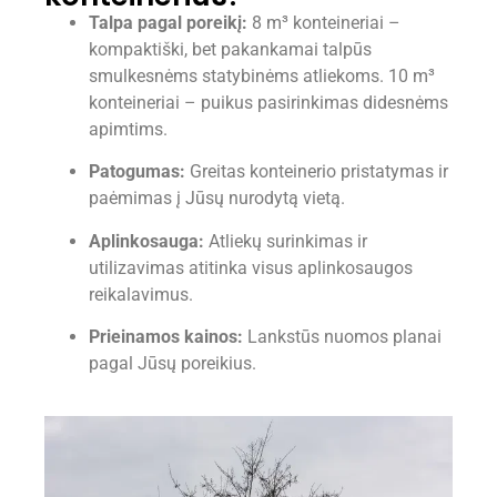
Talpa pagal poreikį:
8 m³ konteineriai –
kompaktiški, bet pakankamai talpūs
smulkesnėms statybinėms atliekoms. 10 m³
konteineriai – puikus pasirinkimas didesnėms
apimtims.
Patogumas:
Greitas konteinerio pristatymas ir
paėmimas į Jūsų nurodytą vietą.
Aplinkosauga:
Atliekų surinkimas ir
utilizavimas atitinka visus aplinkosaugos
reikalavimus.
Prieinamos kainos:
Lankstūs nuomos planai
pagal Jūsų poreikius.