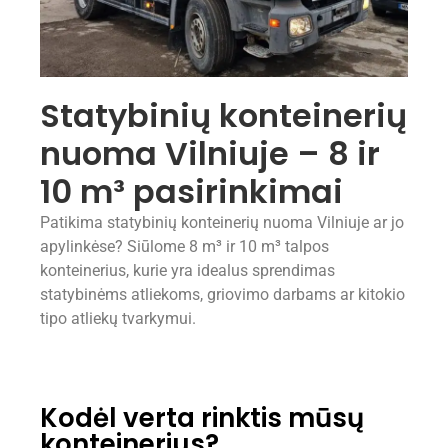
Statybinių konteinerių
nuoma Vilniuje – 8 ir
10 m³ pasirinkimai
Patikima statybinių konteinerių nuoma Vilniuje ar jo
apylinkėse? Siūlome 8 m³ ir 10 m³ talpos
konteinerius, kurie yra idealus sprendimas
statybinėms atliekoms, griovimo darbams ar kitokio
tipo atliekų tvarkymui.
Kodėl verta rinktis mūsų
konteinerius?