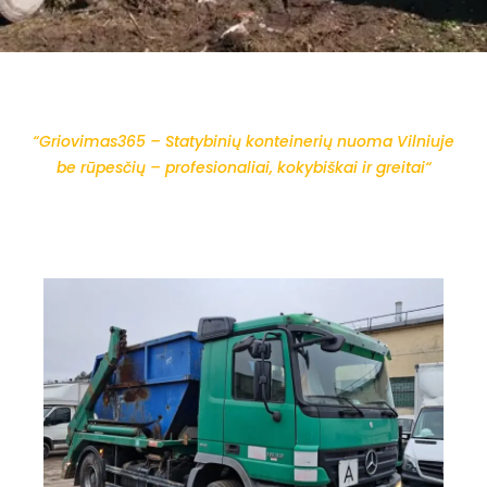
“Griovimas365 – Statybinių konteinerių nuoma Vilniuje
be rūpesčių – profesionaliai, kokybiškai ir greitai“