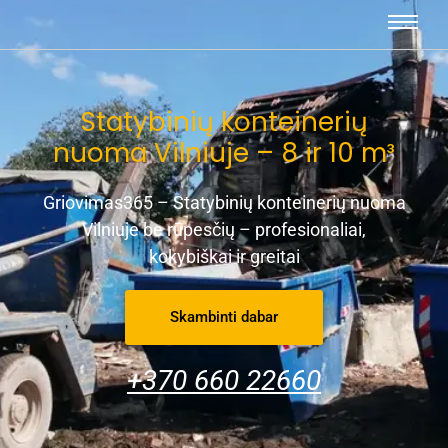
Statybinių konteinerių
nuoma Vilniuje – 8 ir 10 m³
Griovimas365 – Statybinių konteinerių nuoma
Vilniuje be rūpesčių – profesionaliai,
kokybiškai ir greitai
Skambinti dabar
+370 660 2
2660