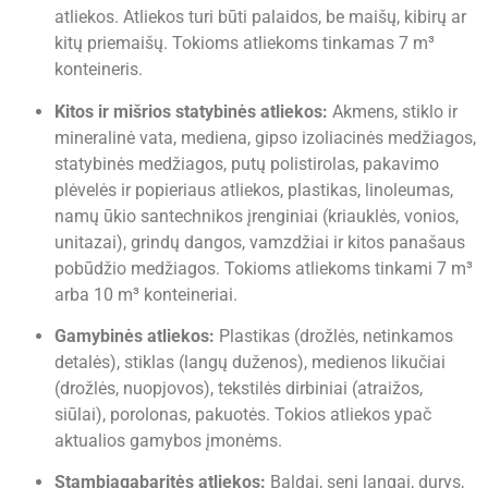
atliekos. Atliekos turi būti palaidos, be maišų, kibirų ar
kitų priemaišų. Tokioms atliekoms tinkamas 7 m³
konteineris.
Kitos ir mišrios statybinės atliekos:
Akmens, stiklo ir
mineralinė vata, mediena, gipso izoliacinės medžiagos,
statybinės medžiagos, putų polistirolas, pakavimo
plėvelės ir popieriaus atliekos, plastikas, linoleumas,
namų ūkio santechnikos įrenginiai (kriauklės, vonios,
unitazai), grindų dangos, vamzdžiai ir kitos panašaus
pobūdžio medžiagos. Tokioms atliekoms tinkami 7 m³
arba 10 m³ konteineriai.
Gamybinės atliekos:
Plastikas (drožlės, netinkamos
detalės), stiklas (langų duženos), medienos likučiai
(drožlės, nuopjovos), tekstilės dirbiniai (atraižos,
siūlai), porolonas, pakuotės. Tokios atliekos ypač
aktualios gamybos įmonėms.
Stambiagabaritės atliekos:
Baldai, seni langai, durys,