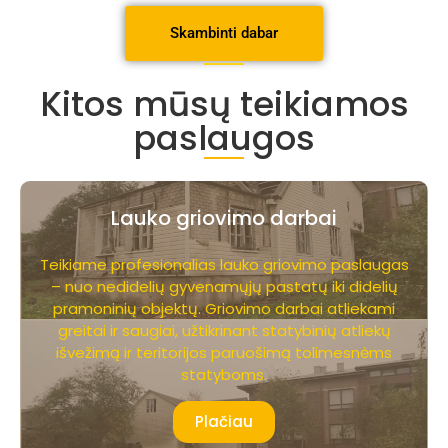
Skambinti dabar
Kitos mūsų teikiamos
paslaugos
Lauko griovimo darbai
Teikiame profesionalias lauko griovimo paslaugas
– nuo nedidelių gyvenamųjų pastatų iki didelių
pramoninių objektų. Griovimo darbai atliekami
greitai ir saugiai, užtikrinant statybinių atliekų
išvežimą ir teritorijos paruošimą tolimesnėms
statyboms.
Plačiau