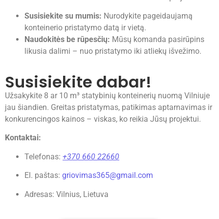
Susisiekite su mumis:
Nurodykite pageidaujamą
konteinerio pristatymo datą ir vietą.
Naudokitės be rūpesčių:
Mūsų komanda pasirūpins
likusia dalimi – nuo pristatymo iki atliekų išvežimo.
Susisiekite dabar!
Užsakykite 8 ar 10 m³ statybinių konteinerių nuomą Vilniuje
jau šiandien. Greitas pristatymas, patikimas aptarnavimas ir
konkurencingos kainos – viskas, ko reikia Jūsų projektui.
Kontaktai:
Telefonas:
+370 660 2
2660
El. paštas:
griovimas365@gmail.com
Adresas: Vilnius, Lietuva