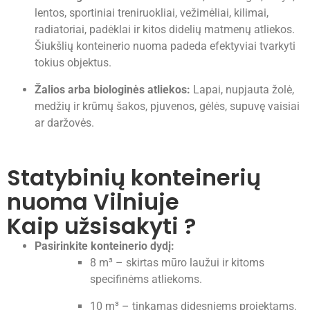
lentos, sportiniai treniruokliai, vežimėliai, kilimai,
radiatoriai, padėklai ir kitos didelių matmenų atliekos.
Šiukšlių konteinerio nuoma padeda efektyviai tvarkyti
tokius objektus.
Žalios arba biologinės atliekos:
Lapai, nupjauta žolė,
medžių ir krūmų šakos, pjuvenos, gėlės, supuvę vaisiai
ar daržovės.
Statybinių konteinerių
nuoma Vilniuje
Kaip užsisakyti ?
Pasirinkite konteinerio dydį:
8 m³ – skirtas mūro laužui ir kitoms
specifinėms atliekoms.
10 m³ – tinkamas didesniems projektams.