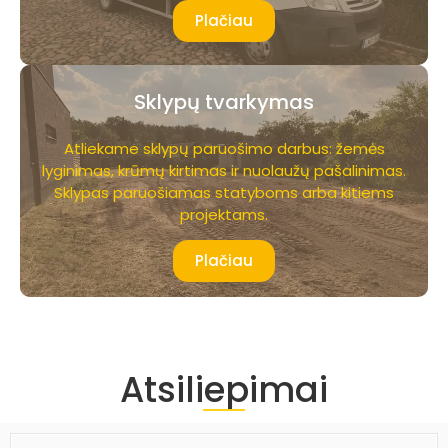
Plačiau
Sklypų tvarkymas
Atliekame sklypų paruošimo darbus: žemės
lyginimas, krūmų kirtimas ir nuolaužų pašalinimas.
Sklypas paruošiamas statyboms arba kitiems
projektams.
Plačiau
Atsiliepimai